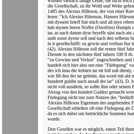
wurden vielfach fähige Leute, die nicht reich
die Gesellschaft, zu ihr Wohl und Wehe gebu
1485 des Alexius Hilleson, der von einer Ra
lesen: "Ich Alexius Hilenson, Hansen Hileson
mit dyssem brieff fuir mich und all myn erben
hab mynen heren Noffre (Onofrius) Humpis und
iar, as nach datum dyse bryeffe näst nach ain a
umb sonst dyene soll und nach den selbenn fun
in ir gesellschäfft: zu gewin und verliust fiu
(42). Alexius Hilleson soll die ersten fünf Ja
Dienste in den nächsten fünf Jahren 100 fl rh.
"zu Gewinn und Verlust" zugeschrieben und in
handelt sich hier also um eine "Fürlegung" v
des ich inna die ledsten iar nit foll usß dient
wie fill den der iar gebräst, das word mit al
hundertt guldin nach anzall der iar" (43). D. h
nicht voll ausdient, so sollte ihm oder seine
Abzug von den hundert Gulden gemacht werd
Fürlegung nicht nur zum Nutzen des "bedürfti
Alexius Hilleson Eigentum des angehenden Fak
Gesellschaft erhielten oft eine Fürlegung als 
da es sich dabei um beträchliche Summen han
wurde.
Den Gesellen war es möglich, einen Teil ihrer