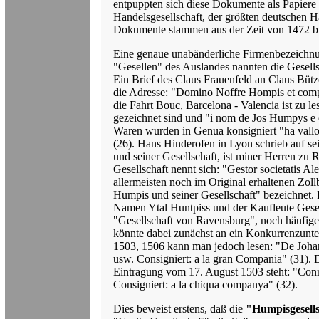
entpuppten sich diese Dokumente als Papiere
Handelsgesellschaft, der größten deutschen H
Dokumente stammen aus der Zeit von 1472 b
Eine genaue unabänderliche Firmenbezeichnung
"Gesellen" des Auslandes nannten die Gesell
Ein Brief des Claus Frauenfeld an Claus Bütz
die Adresse: "Domino Noffre Hompis et comp
die Fahrt Bouc, Barcelona - Valencia ist zu l
gezeichnet sind und "i nom de Jos Humpys e 
Waren wurden in Genua konsigniert "ha vall
(26). Hans Hinderofen in Lyon schrieb auf s
und seiner Gesellschaft, ist miner Herren zu 
Gesellschaft nennt sich: "Gestor societatis A
allermeisten noch im Original erhaltenen Zoll
Humpis und seiner Gesellschaft" bezeichnet. 
Namen Ytal Huntpiss und der Kaufleute Gesell
"Gesellschaft von Ravensburg", noch häufige
könnte dabei zunächst an ein Konkurrenzunte
1503, 1506 kann man jedoch lesen: "De Joha
usw. Consigniert: a la gran Compania" (31). D
Eintragung vom 17. August 1503 steht: "Conra
Consigniert: a la chiqua companya" (32).
Dies beweist erstens, daß die
"Humpisgesells