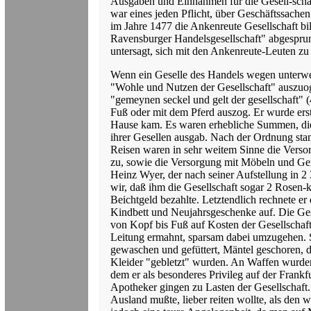
Ausgaben und Einnahmen für die Gesell-sch
war eines jeden Pflicht, über Geschäftssachen 
im Jahre 1477 die Ankenreute Gesellschaft bi
Ravensburger Handelsgesellschaft" abgesprun
untersagt, sich mit den Ankenreute-Leuten zu 
Wenn ein Geselle des Handels wegen unterwe
"Wohle und Nutzen der Gesellschaft" auszuog
"gemeynen seckel und gelt der gesellschaft" (4
Fuß oder mit dem Pferd auszog. Er wurde ers
Hause kam. Es waren erhebliche Summen, die 
ihrer Gesellen ausgab. Nach der Ordnung stan
Reisen waren in sehr weitem Sinne die Verso
zu, sowie die Versorgung mit Möbeln und Ge
Heinz Wyer, der nach seiner Aufstellung in 2
wir, daß ihm die Gesellschaft sogar 2 Rosen-
Beichtgeld bezahlte. Letztendlich rechnete e
Kindbett und Neujahrsgeschenke auf. Die Ges
von Kopf bis Fuß auf Kosten der Gesellschaf
Leitung ermahnt, sparsam dabei umzugehen. 
gewaschen und gefüttert, Mäntel geschoren, d
Kleider "gebletzt" wurden. An Waffen wurde
dem er als besonderes Privileg auf der Frankf
Apotheker gingen zu Lasten der Gesellschaft. 
Ausland mußte, lieber reiten wollte, als den