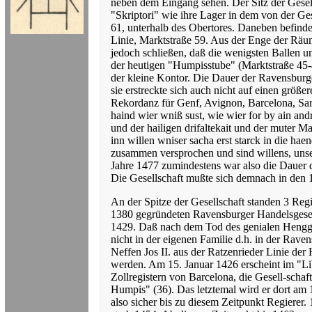
neben dem Eingang sehen. Der Sitz der Gesell
"Skriptori" wie ihre Lager in dem von der Ges
61, unterhalb des Obertores. Daneben befind
Linie, Marktstraße 59. Aus der Enge der Räu
jedoch schließen, daß die wenigsten Ballen
der heutigen "Humpisstube" (Marktstraße 45-4
der kleine Kontor. Die Dauer der Ravensburge
sie erstreckte sich auch nicht auf einen größ
Rekordanz für Genf, Avignon, Barcelona, Sar
haind wier wniß sust, wie wier for by ain and
und der hailigen drifaltekait und der muter M
inn willen wniser sacha erst starck in die hae
zusammen versprochen und sind willens, unse
Jahre 1477 zumindestens war also die Dauer d
Die Gesellschaft mußte sich demnach in den 1
An der Spitze der Gesellschaft standen 3 Reg
1380 gegründeten Ravensburger Handelsgesell
1429. Daß nach dem Tod des genialen Henggi
nicht in der eigenen Familie d.h. in der Rave
Neffen Jos II. aus der Ratzenrieder Linie der
werden. Am 15. Januar 1426 erscheint im "Lib
Zollregistern von Barcelona, die Gesell-scha
Humpis" (36). Das letztemal wird er dort am
also sicher bis zu diesem Zeitpunkt Regierer.