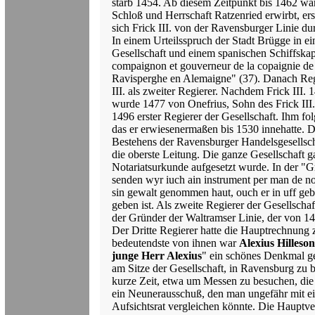
starb 1454. Ab diesem Zeitpunkt bis 1462 war
Schloß und Herrschaft Ratzenried erwirbt, ers
sich Frick III. von der Ravensburger Linie dur
In einem Urteilsspruch der Stadt Brügge in e
Gesellschaft und einem spanischen Schiffsk
compaignon et gouverneur de la copaignie de
Ravisperghe en Alemaigne" (37). Danach Regie
III. als zweiter Regierer. Nachdem Frick III. 
wurde 1477 von Onefrius, Sohn des Frick III.
1496 erster Regierer der Gesellschaft. Ihm fol
das er erwiesenermaßen bis 1530 innehatte. 
Bestehens der Ravensburger Handelsgesellscha
die oberste Leitung. Die ganze Gesellschaft 
Notariatsurkunde aufgesetzt wurde. In der "
senden wyr iuch ain instrument per man de no
sin gewalt genommen haut, ouch er in uff ge
geben ist. Als zweite Regierer der Gesellscha
der Gründer der Waltramser Linie, der von 1
Der Dritte Regierer hatte die Hauptrechnung z
bedeutendste von ihnen war
Alexius Hilleson
junge Herr Alexius
" ein schönes Denkmal ges
am Sitze der Gesellschaft, in Ravensburg zu b
kurze Zeit, etwa um Messen zu besuchen, die 
ein Neunerausschuß, den man ungefähr mit e
Aufsichtsrat vergleichen könnte. Die Haupt