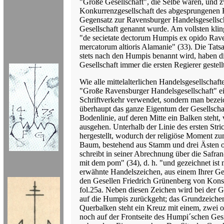
"Große Gesellschaft", die Selbe waren, und z
Konkurrenzgesellschaft des abgesprungenen 
Gegensatz zur Ravensburger Handelsgesellscha
Gesellschaft genannt wurde. Am vollsten kling
"de secietate dectorum Humpis ex opido Rave
mercatorum altioris Alamanie" (33). Die Tats
stets nach den Humpis benannt wird, haben d
Gesellschaft immer die ersten Regierer gestellt
Wie alle mittelalterlichen Handelsgesellschaft
"Große Ravensburger Handelsgesellschaft" e
Schriftverkehr verwendet, sondern man bezei
überhaupt das ganze Eigentum der Gesellschaf
Bodenlinie, auf deren Mitte ein Balken steht,
ausgehen. Unterhalb der Linie des ersten Stri
hergestellt, wodurch der religiöse Moment 
Baum, bestehend aus Stamm und drei Ästen ohn
schreibt in seiner Abrechnung über die Safr
mit dem pom" (34), d. h. "und gezeichnet is
erwähnte Handelszeichen, aus einem Ihrer Gesc
den Gesellen Friedrich Grünenberg von Konst
fol.25a. Neben diesen Zeichen wird bei der Ge
auf die Humpis zurückgeht; das Grundzeichen 
Querbalken steht ein Kreuz mit einem, zwei 
noch auf der Frontseite des Humpi´schen Ges