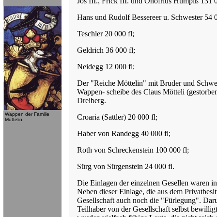
Jos III., Frick III. und Onofrius Humpiß 131 0
Hans und Rudolf Bessereer u. Schwester 54 0
Teschler 20 000 fl;
Geldrich 36 000 fl;
Neidegg 12 000 fl;
Der "Reiche Möttelin" mit Bruder und Schwest
Wappen- scheibe des Claus Mötteli (gestorbe
Dreiberg.
 Wappen der Familie

Croaria (Sattler) 20 000 fl;
 Möttelin.
Haber von Randegg 40 000 fl;
Roth von Schreckenstein 100 000 fl;
Sürg von Sürgenstein 24 000 fl.
Die Einlagen der einzelnen Gesellen waren in
Neben dieser Einlage, die aus dem Privatbesit
Gesellschaft auch noch die "Fürlegung". Daru
Teilhaber von der Gesellschaft selbst bewilli