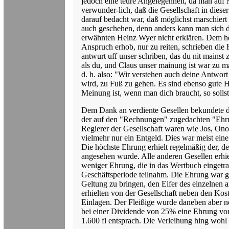
jedoch eine teure Angelegenheit, da man auf M
verwunder-lich, daß die Gesellschaft in dies
darauf bedacht war, daß möglichst marschiert 
auch geschehen, denn anders kann man sich 
erwähnten Heinz Wyer nicht erklären. Dem ho
Anspruch erhob, nur zu reiten, schrieben die
antwurt uff unser schriben, das du nit mainst
als du, und Claus unser mainung ist war zu man
d. h. also: "Wir verstehen auch deine Antwort 
wird, zu Fuß zu gehen. Es sind ebenso gute 
Meinung ist, wenn man dich braucht, so sollst 
Dem Dank an verdiente Gesellen bekundete di
der auf den "Rechnungen" zugedachten "Ehrun
Regierer der Gesellschaft waren wie Jos, Ono
vielmehr nur ein Entgeld. Dies war meist ei
Die höchste Ehrung erhielt regelmäßig der, der
angesehen wurde. Alle anderen Gesellen erhie
weniger Ehrung, die in das Wertbuch einget
Geschäftsperiode teilnahm. Die Ehrung war ge
Geltung zu bringen, den Eifer des einzelnen 
erhielten von der Gesellschaft neben den Kost
Einlagen. Der Fleißige wurde daneben aber n
bei einer Dividende von 25% eine Ehrung von
1.600 fl entsprach. Die Verleihung hing woh