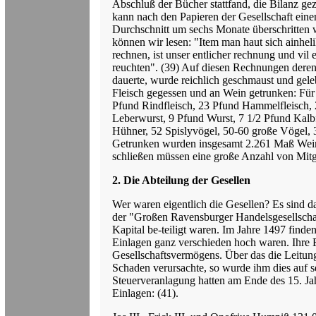
Abschluß der Bücher stattfand, die Bilanz g
kann nach den Papieren der Gesellschaft einen 
Durchschnitt um sechs Monate überschritten
können wir lesen: "Item man haut sich ainhelik
rechnen, ist unser entlicher rechnung und vil 
reuchten". (39) Auf diesen Rechnungen deren
dauerte, wurde reichlich geschmaust und gele
Fleisch gegessen und an Wein getrunken: Für
Pfund Rindfleisch, 23 Pfund Hammelfleisch, 
Leberwurst, 9 Pfund Wurst, 7 1/2 Pfund Kalb
Hühner, 52 Spislyvögel, 50-60 große Vögel, 
Getrunken wurden insgesamt 2.261 Maß Wein
schließen müssen eine große Anzahl von Mit
2. Die Abteilung der Gesellen
Wer waren eigentlich die Gesellen? Es sind da
der "Großen Ravensburger Handelsgesellschaf
Kapital be-teiligt waren. Im Jahre 1497 finden
Einlagen ganz verschieden hoch waren. Ihre
Gesellschaftsvermögens. Über das die Leitung
Schaden verursachte, so wurde ihm dies auf s
Steuerveranlagung hatten am Ende des 15. Ja
Einlagen: (41).