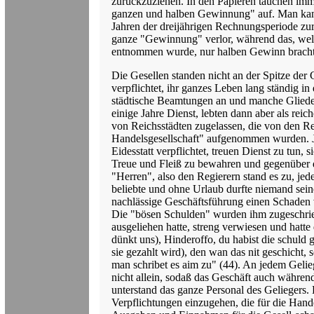
zurückzuziehen. In den Papieren tauchen imm
ganzen und halben Gewinnung" auf. Man kann 
Jahren der dreijährigen Rechnungsperiode z
ganze "Gewinnung" verlor, während das, welc
entnommen wurde, nur halben Gewinn bracht
Die Gesellen standen nicht an der Spitze der
verpflichtet, ihr ganzes Leben lang ständig in
städtische Beamtungen an und manche Glieder 
einige Jahre Dienst, lebten dann aber als reic
von Reichsstädten zugelassen, die von den R
Handelsgesellschaft" aufgenommen wurden. J
Eidesstatt verpflichtet, treuen Dienst zu tun, 
Treue und Fleiß zu bewahren und gegenüber 
"Herren", also den Regierern stand es zu, jed
beliebte und ohne Urlaub durfte niemand sein
nachlässige Geschäftsführung einen Schaden v
Die "bösen Schulden" wurden ihm zugeschrieb
ausgeliehen hatte, streng verwiesen und hatt
dünkt uns), Hinderoffo, du habist die schuld 
sie gezahlt wird), den wan das nit geschicht, 
man schribet es aim zu" (44). An jedem Gelie
nicht allein, sodaß das Geschäft auch währen
unterstand das ganze Personal des Geliegers. 
Verpflichtungen einzugehen, die für die Hand